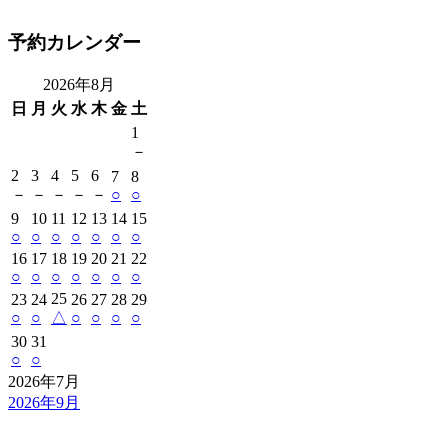
予約カレンダー
2026年8月
日
月
火
水
木
金
土
1
－
2
3
4
5
6
7
8
－
－
－
－
－
○
○
9
10
11
12
13
14
15
○
○
○
○
○
○
○
16
17
18
19
20
21
22
○
○
○
○
○
○
○
25
23
24
26
27
28
29
○
○
△
○
○
○
○
30
31
○
○
2026年7月
2026年9月