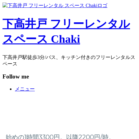
コ
ン
テ
下高井戸 フリーレンタル
ン
ツ
スペース Chaki
へ
ス
キ
ッ
下高井戸駅徒歩3分/バス、キッチン付きのフリーレンタルス
プ
ペース
Follow me
メニュー
始めの1時間3300円。以降2200円/時。