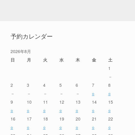
予約カレンダー
2026年8月
日
月
火
水
木
金
土
1
－
2
3
4
5
6
7
8
－
－
－
－
－
○
○
9
10
11
12
13
14
15
○
○
○
○
○
○
○
16
17
18
19
20
21
22
○
○
○
○
○
○
○