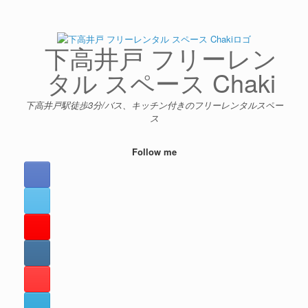
コ
ン
テ
ン
下高井戸 フリーレン
ツ
へ
タル スペース Chaki
ス
キ
下高井戸駅徒歩3分/バス、キッチン付きのフリーレンタルスペー
ッ
ス
プ
Follow me