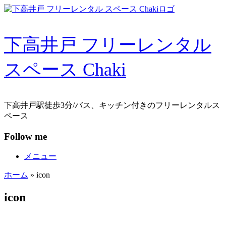
コ
ン
テ
下高井戸 フリーレンタル
ン
ツ
へ
スペース Chaki
ス
キ
ッ
プ
下高井戸駅徒歩3分/バス、キッチン付きのフリーレンタルス
ペース
Follow me
メニュー
ホーム
»
icon
icon