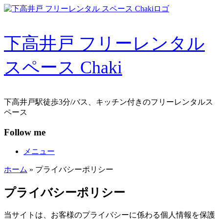
コ
ン
テ
下高井戸 フリーレンタル
ン
ツ
へ
スペース Chaki
ス
キ
ッ
プ
下高井戸駅徒歩3分/バス、キッチン付きのフリーレンタルス
ペース
Follow me
メニュー
ホーム
»
プライバシーポリシー
プライバシーポリシー
当サイトは、お客様のプライバシーに係わる個人情報を保護