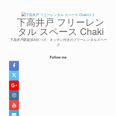
コ
ン
テ
ン
下高井戸 フリーレン
ツ
へ
タル スペース Chaki
ス
キ
下高井戸駅徒歩3分/バス、キッチン付きのフリーレンタルスペー
ッ
ス
プ
Follow me