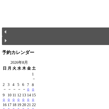
予約カレンダー
2026年8月
日
月
火
水
木
金
土
1
－
2
3
4
5
6
7
8
－
－
－
－
－
○
○
9
10
11
12
13
14
15
○
○
○
○
○
○
○
16
17
18
19
20
21
22