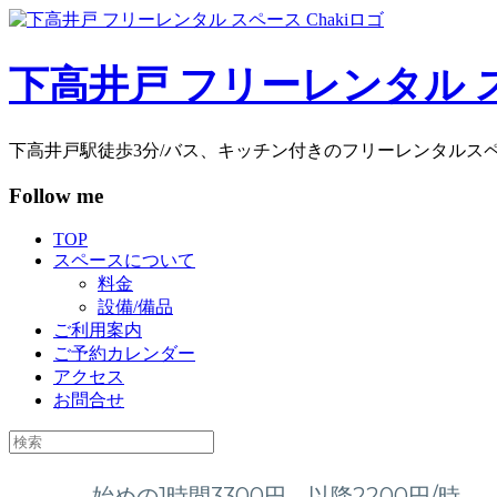
コ
ン
テ
下高井戸 フリーレンタル スペ
ン
ツ
へ
下高井戸駅徒歩3分/バス、キッチン付きのフリーレンタルス
ス
キ
Follow me
ッ
プ
TOP
スペースについて
料金
設備/備品
ご利用案内
ご予約カレンダー
アクセス
お問合せ
検
索
対
始めの1時間3300円。以降2200円/時。