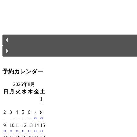
予約カレンダー
2026年8月
日
月
火
水
木
金
土
1
－
2
3
4
5
6
7
8
－
－
－
－
－
○
○
9
10
11
12
13
14
15
○
○
○
○
○
○
○