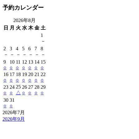
予約カレンダー
2026年8月
日
月
火
水
木
金
土
1
－
2
3
4
5
6
7
8
－
－
－
－
－
－
－
9
10
11
12
13
14
15
○
○
○
○
○
○
○
16
17
18
19
20
21
22
○
○
○
○
○
○
○
25
23
24
26
27
28
29
○
○
△
○
○
○
○
30
31
○
○
2026年7月
2026年9月