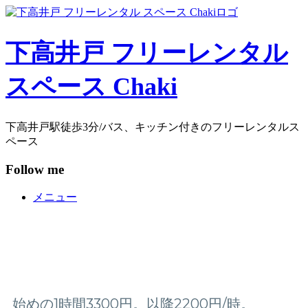
コ
ン
テ
下高井戸 フリーレンタル
ン
ツ
スペース Chaki
へ
ス
キ
ッ
下高井戸駅徒歩3分/バス、キッチン付きのフリーレンタルス
プ
ペース
Follow me
メニュー
始めの1時間3300円。以降2200円/時。