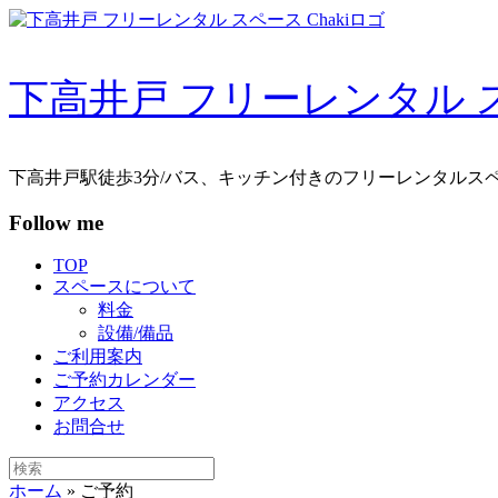
コ
ン
テ
下高井戸 フリーレンタル スペ
ン
ツ
へ
ス
下高井戸駅徒歩3分/バス、キッチン付きのフリーレンタルス
キ
ッ
Follow me
プ
TOP
スペースについて
料金
設備/備品
ご利用案内
ご予約カレンダー
アクセス
お問合せ
検
索
ホーム
»
ご予約