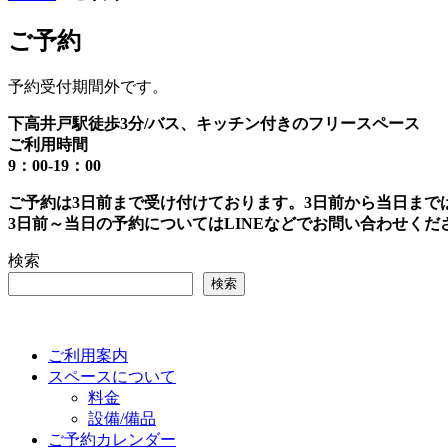
対
象:
ご予約
予約受付期間外です。
下高井戸駅徒歩3分/バス、キッチン付きのフリースペース
ご利用時間
9：00-19：00
ご予約は3日前まで受け付けております。3日前から当日まで
3日前～当日の予約についてはLINEなどでお問い合わせくだ
検索
検索
ご利用案内
スペースについて
料金
設備/備品
ご予約カレンダー