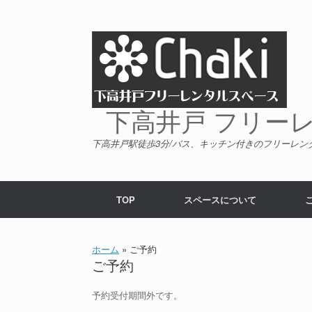
コ
ン
テ
ン
ツ
へ
ス
キ
下高井戸 フリーレン
ッ
プ
下高井戸駅徒歩3分/バス、キッチン付きのフリーレン
TOP
スペースについて
ホーム
»
ご予約
ご予約
予約受付期間外です。