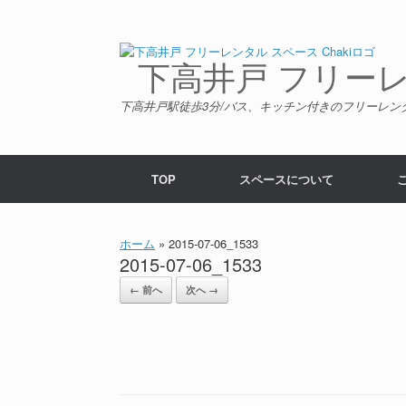
コ
ン
テ
ン
下高井戸 フリーレン
ツ
へ
下高井戸駅徒歩3分/バス、キッチン付きのフリーレン
ス
キ
ッ
プ
TOP
スペースについて
ホーム
»
2015-07-06_1533
2015-07-06_1533
← 前へ
次へ →